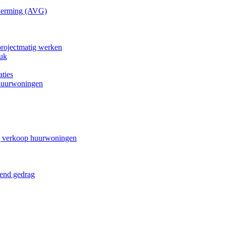
cherming (AVG)
projectmatig werken
uk
ties
 huurwoningen
ij verkoop huurwoningen
dend gedrag