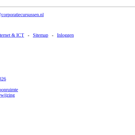
corporatiecursussen.nl
nternet & ICT
-
Sitemap
-
Inloggen
2026
oonruimte
ewijzing