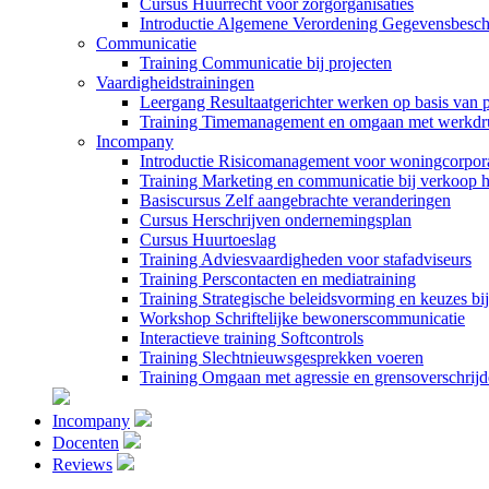
Cursus Huurrecht voor zorgorganisaties
Introductie Algemene Verordening Gegevensbes
Communicatie
Training Communicatie bij projecten
Vaardigheidstrainingen
Leergang Resultaatgerichter werken op basis van 
Training Timemanagement en omgaan met werkdr
Incompany
Introductie Risicomanagement voor woningcorpora
Training Marketing en communicatie bij verkoop
Basiscursus Zelf aangebrachte veranderingen
Cursus Herschrijven ondernemingsplan
Cursus Huurtoeslag
Training Adviesvaardigheden voor stafadviseurs
Training Perscontacten en mediatraining
Training Strategische beleidsvorming en keuzes b
Workshop Schriftelijke bewonerscommunicatie
Interactieve training Softcontrols
Training Slechtnieuwsgesprekken voeren
Training Omgaan met agressie en grensoverschrij
Incompany
Docenten
Reviews