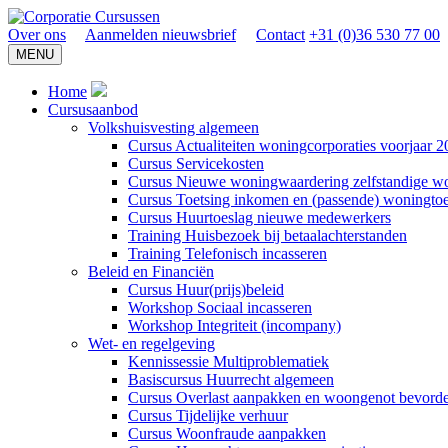
Over ons
Aanmelden nieuwsbrief
Contact
+31 (0)36 530 77 00
MENU
Home
Cursusaanbod
Volkshuisvesting algemeen
Cursus Actualiteiten woningcorporaties voorjaar 
Cursus Servicekosten
Cursus Nieuwe woningwaardering zelfstandige w
Cursus Toetsing inkomen en (passende) woningto
Cursus Huurtoeslag nieuwe medewerkers
Training Huisbezoek bij betaalachterstanden
Training Telefonisch incasseren
Beleid en Financiën
Cursus Huur(prijs)beleid
Workshop Sociaal incasseren
Workshop Integriteit (incompany)
Wet- en regelgeving
Kennissessie Multiproblematiek
Basiscursus Huurrecht algemeen
Cursus Overlast aanpakken en woongenot bevord
Cursus Tijdelijke verhuur
Cursus Woonfraude aanpakken