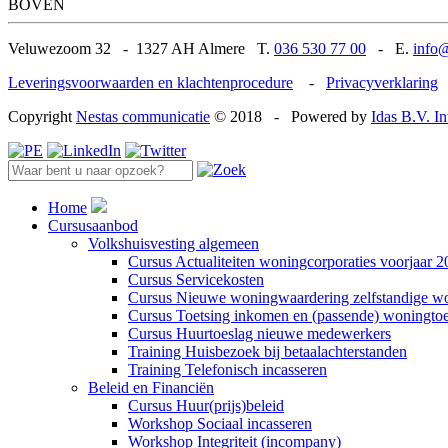
BOVEN
Veluwezoom 32
-
1327 AH Almere T.
036 530 77 00
-
E.
info@
Leveringsvoorwaarden en klachtenprocedure
-
Privacyverklaring
Copyright
Nestas communicatie
© 2018
-
Powered by
Idas B.V. I
Home
Cursusaanbod
Volkshuisvesting algemeen
Cursus Actualiteiten woningcorporaties voorjaar 
Cursus Servicekosten
Cursus Nieuwe woningwaardering zelfstandige w
Cursus Toetsing inkomen en (passende) woningto
Cursus Huurtoeslag nieuwe medewerkers
Training Huisbezoek bij betaalachterstanden
Training Telefonisch incasseren
Beleid en Financiën
Cursus Huur(prijs)beleid
Workshop Sociaal incasseren
Workshop Integriteit (incompany)