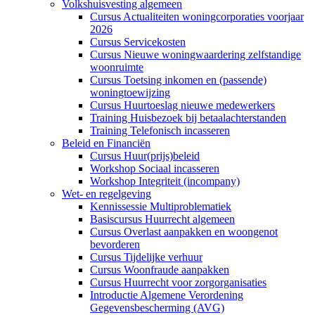
Volkshuisvesting algemeen
Cursus Actualiteiten woningcorporaties voorjaar
2026
Cursus Servicekosten
Cursus Nieuwe woningwaardering zelfstandige
woonruimte
Cursus Toetsing inkomen en (passende)
woningtoewijzing
Cursus Huurtoeslag nieuwe medewerkers
Training Huisbezoek bij betaalachterstanden
Training Telefonisch incasseren
Beleid en Financiën
Cursus Huur(prijs)beleid
Workshop Sociaal incasseren
Workshop Integriteit (incompany)
Wet- en regelgeving
Kennissessie Multiproblematiek
Basiscursus Huurrecht algemeen
Cursus Overlast aanpakken en woongenot
bevorderen
Cursus Tijdelijke verhuur
Cursus Woonfraude aanpakken
Cursus Huurrecht voor zorgorganisaties
Introductie Algemene Verordening
Gegevensbescherming (AVG)