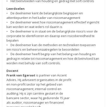
• Het beïnvloeden van houding en gedrag met soft controls
Leerdoelen
• De deelnemer kent de belangrijkste begrippen en
attentiepunten in het kader van risicomanagement
• De deelnemer weet hoe risicomanagement effectief ingericht
kan worden en wat ieders rol daarin is
• De deelnemer is in staat om de belangrijkste risico’s voor de
corporatie te identificeren en daarop een risicobereidheid te
bepalen
• De deelnemer kan de methoden en technieken toepassen
om risico’s en beheersmaatregelen te beoordelen
• De deelnemer heeft begrip van het belang van houding en
gedrag in relatie tot risicomanagement en hoe dit beïnvloed kan
worden met behulp van soft controls.
Docent
Frank van Egeraat
is partner van Accent
Advies. Hij adviseert organisaties in de profit
en non-profit sector op het gebied van
risicomanagement, internal control en
auditing. Hij is zijn carrière gestart in de
bancaire sector, waar hij gedurende 15 jaar
als auditor, risicomanager en financieel