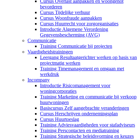
Cursus Overlast aanpakken en woongenot
bevorderen
Cursus Tijdelijke verhuur
Cursus Woonfraude aanpakken
Cursus Huurrecht voor zorgorganisaties
Introductie Algemene Verordening
Gegevensbescherming (AVG)
Communicatie
Training Communicatie bij projecten
Vaardigheidstrainingen
Leergang Resultaatgerichter werken op basis van
projectmatig werken
Training Timemanagement en omgaan met
werkdruk
Incompany
Introductie Risicomanagement voor
woningcorporaties
Training Marketing en communicatie bij verkoop
huurwoningen
Basiscursus Zelf aangebrachte veranderingen
Cursus Herschrijven ondernemingsplan
Cursus Huurtoeslag
Training Adviesvaardigheden voor stafadviseurs
Training Perscontacten en mediatraining
Training Strategische beleidsvorming en keuzes