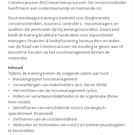
Commissarissen (RvC) moet hierop toezien. De concerncontroller
heeft hierin een ondersteunende en toetsende rol.
Deze eendaagse training is bedoeld voor (beginnende)
concerncontrollers, business controllers, risicomanagers en
auditors die werkzaam zijn bij woningcorporaties. Daarnaast
biedt de training bruikbare handvatten voor bijvoorbeeld
managers financiën & bedrijfsvoering, bestuurders en leden
van de Raad van Commissarissen om invulling te geven aan of
toezicht te houden op het risicomanagement binnen de
corporatie.
Inhoud
Tijdens de training komen de volgende zaken aan bod:
• Basisbegrippen risicomanagement
• Verwachtingen van stakeholders (w.o. Aw en WSW)
• Het inrichten van de risicomanagement cyclus
• Rollen en verantwoordelijkheden in de organisatie (three
lines model)
• Identificeren van verschillende risico’s (strategisch,
operationeel, financieel)
• Definiëren van de risicobereidheid
• Methoden en technieken om risico’s en beheersmaatregelen
te beoordelen