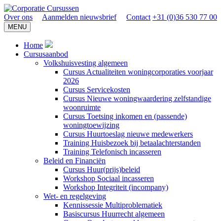
Over ons
Aanmelden nieuwsbrief
Contact
+31 (0)36 530 77 00
MENU
Home
Cursusaanbod
Volkshuisvesting algemeen
Cursus Actualiteiten woningcorporaties voorjaar
2026
Cursus Servicekosten
Cursus Nieuwe woningwaardering zelfstandige
woonruimte
Cursus Toetsing inkomen en (passende)
woningtoewijzing
Cursus Huurtoeslag nieuwe medewerkers
Training Huisbezoek bij betaalachterstanden
Training Telefonisch incasseren
Beleid en Financiën
Cursus Huur(prijs)beleid
Workshop Sociaal incasseren
Workshop Integriteit (incompany)
Wet- en regelgeving
Kennissessie Multiproblematiek
Basiscursus Huurrecht algemeen