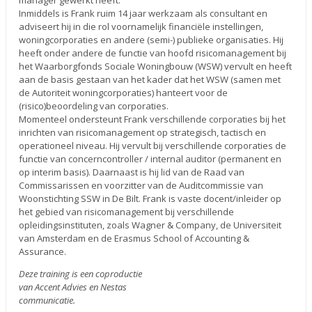
manager gewerkt heeft.
Inmiddels is Frank ruim 14 jaar werkzaam als consultant en
adviseert hij in die rol voornamelijk financiële instellingen,
woningcorporaties en andere (semi-) publieke organisaties. Hij
heeft onder andere de functie van hoofd risicomanagement bij
het Waarborgfonds Sociale Woningbouw (WSW) vervult en heeft
aan de basis gestaan van het kader dat het WSW (samen met
de Autoriteit woningcorporaties) hanteert voor de
(risico)beoordeling van corporaties.
Momenteel ondersteunt Frank verschillende corporaties bij het
inrichten van risicomanagement op strategisch, tactisch en
operationeel niveau. Hij vervult bij verschillende corporaties de
functie van concerncontroller / internal auditor (permanent en
op interim basis). Daarnaast is hij lid van de Raad van
Commissarissen en voorzitter van de Auditcommissie van
Woonstichting SSW in De Bilt. Frank is vaste docent/inleider op
het gebied van risicomanagement bij verschillende
opleidingsinstituten, zoals Wagner & Company, de Universiteit
van Amsterdam en de Erasmus School of Accounting &
Assurance.
Deze training is een coproductie
van Accent Advies en Nestas
communicatie.