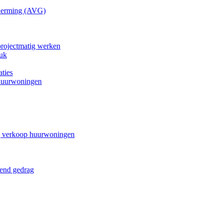
cherming (AVG)
projectmatig werken
uk
ties
 huurwoningen
ij verkoop huurwoningen
dend gedrag