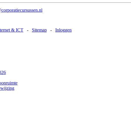
corporatiecursussen.nl
nternet & ICT
-
Sitemap
-
Inloggen
2026
oonruimte
ewijzing