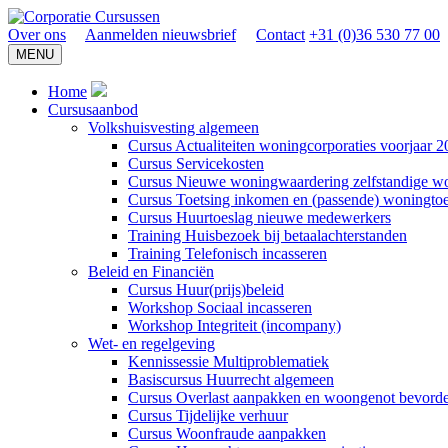
Over ons
Aanmelden nieuwsbrief
Contact
+31 (0)36 530 77 00
MENU
Home
Cursusaanbod
Volkshuisvesting algemeen
Cursus Actualiteiten woningcorporaties voorjaar 
Cursus Servicekosten
Cursus Nieuwe woningwaardering zelfstandige w
Cursus Toetsing inkomen en (passende) woningto
Cursus Huurtoeslag nieuwe medewerkers
Training Huisbezoek bij betaalachterstanden
Training Telefonisch incasseren
Beleid en Financiën
Cursus Huur(prijs)beleid
Workshop Sociaal incasseren
Workshop Integriteit (incompany)
Wet- en regelgeving
Kennissessie Multiproblematiek
Basiscursus Huurrecht algemeen
Cursus Overlast aanpakken en woongenot bevord
Cursus Tijdelijke verhuur
Cursus Woonfraude aanpakken