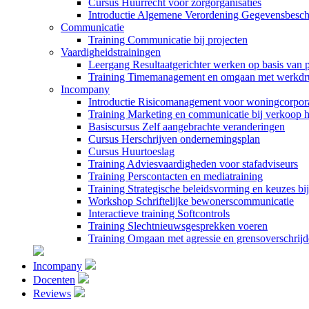
Cursus Huurrecht voor zorgorganisaties
Introductie Algemene Verordening Gegevensbes
Communicatie
Training Communicatie bij projecten
Vaardigheidstrainingen
Leergang Resultaatgerichter werken op basis van 
Training Timemanagement en omgaan met werkdr
Incompany
Introductie Risicomanagement voor woningcorpora
Training Marketing en communicatie bij verkoop
Basiscursus Zelf aangebrachte veranderingen
Cursus Herschrijven ondernemingsplan
Cursus Huurtoeslag
Training Adviesvaardigheden voor stafadviseurs
Training Perscontacten en mediatraining
Training Strategische beleidsvorming en keuzes b
Workshop Schriftelijke bewonerscommunicatie
Interactieve training Softcontrols
Training Slechtnieuwsgesprekken voeren
Training Omgaan met agressie en grensoverschrij
Incompany
Docenten
Reviews