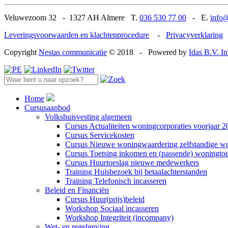
Veluwezoom 32
-
1327 AH Almere T.
036 530 77 00
-
E.
info@
Leveringsvoorwaarden en klachtenprocedure
-
Privacyverklaring
Copyright
Nestas communicatie
© 2018
-
Powered by
Idas B.V. I
Home
Cursusaanbod
Volkshuisvesting algemeen
Cursus Actualiteiten woningcorporaties voorjaar 
Cursus Servicekosten
Cursus Nieuwe woningwaardering zelfstandige w
Cursus Toetsing inkomen en (passende) woningto
Cursus Huurtoeslag nieuwe medewerkers
Training Huisbezoek bij betaalachterstanden
Training Telefonisch incasseren
Beleid en Financiën
Cursus Huur(prijs)beleid
Workshop Sociaal incasseren
Workshop Integriteit (incompany)
Wet- en regelgeving